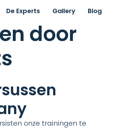
De Experts
Gallery
Blog
en door
ts
rsussen
pany
isten onze trainingen te