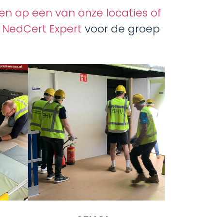
en op een van onze locaties of
n
NedCert Expert
voor de groep