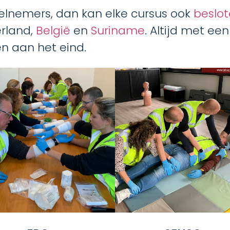
elnemers, dan kan elke cursus ook
beslot
erland,
België
en
Suriname
. Altijd met ee
n aan het eind.