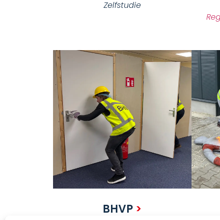
Zelfstudie
Reg
BHVP
>