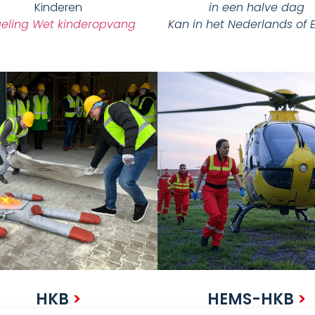
Kinderen
in een halve dag
eling Wet kinderopvang
Kan in het Nederlands of 
HKB
>
HEMS-HKB
>