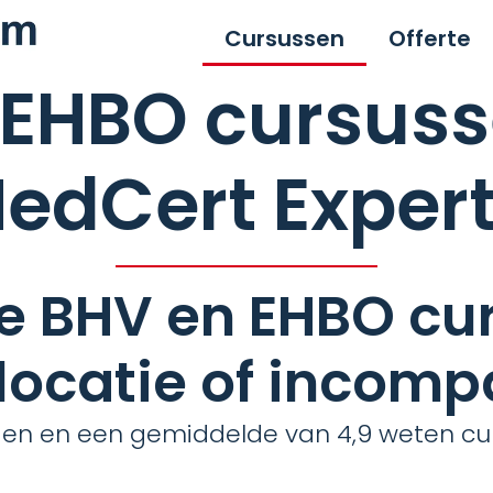
Cursussen
Offerte
 EHBO cursuss
edCert Exper
e BHV en EHBO cu
locatie of incom
n en een gemiddelde van 4,9 weten curs