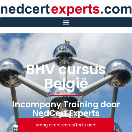
BHV cursus
België
Incompany Training door
NedCert Experts
Vraag direct een offerte aan!