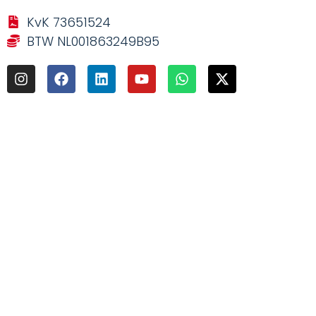
KvK 73651524
BTW NL001863249B95