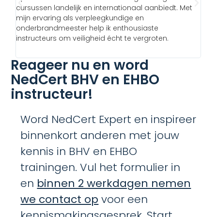
Bi
, en
cursussen landelijk en internationaal aanbiedt. Met
ei
k
mijn ervaring als verpleegkundige en
er
onderbrandmeester help ik enthousiaste
wa
instructeurs om veiligheid écht te vergroten.
kra
om
Reageer nu en word
NedCert BHV en EHBO
instructeur!
Word NedCert Expert en inspireer
binnenkort anderen met jouw
kennis in BHV en EHBO
trainingen. Vul het formulier in
en
binnen 2 werkdagen nemen
we contact op
voor een
kennismakingsgesprek. Start